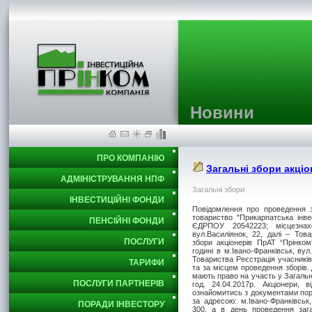
Новини
ПРО КОМПАНІЮ
Загальні збори акціо
АДМІНІСТРУВАННЯ НПФ
Загальні збори
ІНВЕСТИЦІЙНІ ФОНДИ
Повідомлення про проведення з
товариство "Прикарпатська інв
ПЕНСІЙНІ ФОНДИ
ЄДРПОУ 20542223; місцезнаход
вул.Василіянок, 22, далі – Това
ПОСЛУГИ
збори акціонерів ПрАТ “Прінком
годині в м.Івано-Франківськ, ву
Товариства Реєстрація учасників 
ТАРИФИ
та за місцем проведення зборів. 
мають право на участь у Загальни
ПОСЛУГИ ПАРТНЕРІВ
год. 24.04.2017р. Акціонери, 
ознайомитись з документами поря
за адресою: м.Івано-Франківськ,
ПОРАДИ ІНВЕСТОРУ
300, а в день проведення зага