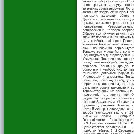
загальних зборів акціонерів Сави
нової редакції Статуту Товар
загальних зборів акціонерів Лю
загальних зборів акціонерів Сави
протоколу загальних зборів а
Директора здійснити всі необхідн
органах державної реєстрації з
повноважень РевізораТовари
повноваження РевізораТоварис
Обирається кумулятивним гол
значних правочинів, які можуть 
дати прийняття рішення. Проек
вчинення Товариством значних п
яких, не повинна перевищува
Товариством у ході його поточно
(одного)року з дня проведення ци
Укладання Товариством право
послуг, виконання робіт, передач
способом основних фондів (з
оборотних і необоротних активів,
фінансової допомоги, поруки (г
Уповноважити директора Това
обов'язки, або іншу особу, упо
директором Товариства, протягом
Загальних зборів здійснювати всі
Товариства значних правочинів
правочинів, на вчинення яких 
акціонерів Товариства не вимага
рішення Загальними зборами ак
органом управління Товариств
Звітний 2016 р. Попередній 2015 
засоби (залишкова вартість) 24 
528 4 528 Запаси - - Сумарна д
Грошові кошти та їх еквіваленти
003 Власний капітал 11 795 1
Довгострокові зобов’язання - 
прибуток (збиток) 2 42 Середньорі