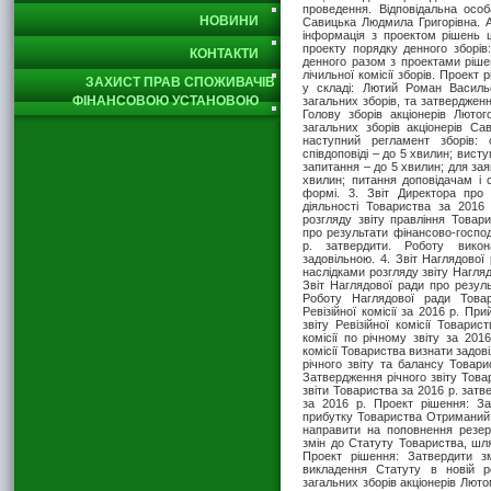
проведення. Відповідальна ос
НОВИНИ
Савицька Людмила Григорівна. 
інформація з проектом рішень 
проекту порядку денного зборів:
КОНТАКТИ
денного разом з проектами ріше
лічильної комісії зборів. Проект 
ЗАХИСТ ПРАВ СПОЖИВАЧІВ
у складі: Лютий Роман Василь
ФІНАНСОВОЮ УСТАНОВОЮ
загальних зборів, та затверджен
Голову зборів акціонерів Лют
загальних зборів акціонерів Са
наступний регламент зборів:
співдоповіді – до 5 хвилин; висту
запитання – до 5 хвилин; для заяв
хвилин; питання доповідачам і 
формі. 3. Звіт Директора про 
діяльності Товариства за 2016
розгляду звіту правління Товар
про результати фінансово-господ
р. затвердити. Роботу викон
задовільною. 4. Звіт Наглядової
наслідками розгляду звіту Нагля
Звіт Наглядової ради про резуль
Роботу Наглядової ради Товар
Ревізійної комісії за 2016 р. Пр
звіту Ревізійної комісії Товарис
комісії по річному звіту за 201
комісії Товариства визнати задові
річного звіту та балансу Товари
Затвердження річного звіту Товар
звіти Товариства за 2016 р. затв
за 2016 р. Проект рішення: За
прибутку Товариства Отриманий 
направити на поповнення резе
змін до Статуту Товариства, шля
Проект рішення: Затвердити з
викладення Статуту в новій р
загальних зборів акціонерів Лю