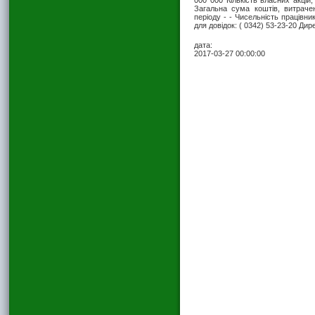
000 000 Кількість власних акцій,
Загальна сума коштів, витраче
періоду - - Чисельність працівник
для довідок: ( 0342) 53-23-20 Дир
дата:
2017-03-27 00:00:00